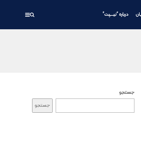
ان
درباره “نیـــپت”
جستجو
جستجو