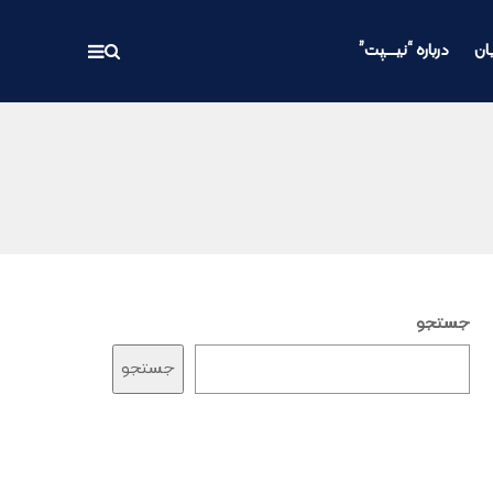
ان
درباره “نیـــپت”
جستجو
جستجو