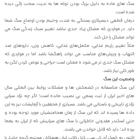
سگ های ماده به دلیل بزرگ بودن توله ها به ندرت، سخت زائی دیده
شده است.
درمان قطعی دیسپلازی بستگی به شدت وخیم بودن اوضاع سگ شما
دارد. در مواردی که مشکل زیاد جدی نباشد تغییر سبک زندگی سگ می
تواند مشکل را حل کند.
مثلاً تغییر رژیم غذایی، مکمل‌های غذایی، کاهش وزن، داروهای ضد
التهاب و ورزش‌های مناسب می تواند راهگشا باشد اما در مواردی که
مشکل سگ جدی تر می شود ه ممکن است جراحی و عوض کردن لگن به
طور کلی نیاز باشد.
وضعیت این سگ
این سگ متاسفانه در کشمکش ها و مشکلات روابط بین المللی سال
های اخیر ایران از ثبت رسمی بی نصیب مانده است؛ اگر چه نژاد سرابی
نژادی تاریخی و باستانی می باشد. بسیاری از محققین با آزمایشات نیز به این
داده ها رسیده اند که این سگ از زمان هخامنشیان مورد توجه بوده و
حتی اسکندر مقدونی خاطراتی با سگ های سرابیش که از ایران به یغما
برده اند؛ دارد که قابل خواندن می باشند.
اکنون به کمک آی کی سی، کنل کلاب ایران همکاران محترم گروه چارپا، با