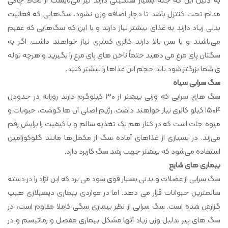
به دلیل این که جثه بسیار سنگینی دارند نیز می‌بایست از لحاظ چاقی
مدام تحت کنترل باشد تا دچار اضافه وزن نشود. سگ‌هایی که فعالیت
بدنی زیاد دارند به غذای بیشتر نیاز دارند و یا این که سگ‌هایی که عقیم
می‌باشند و یا سن بالا دارند کالری کمتری نیاز خواهند داشت. اگر به
سگتان پای مرغ می دهید حتماً ناخن های پای مرغ را بگیرید و هرچه توله
ی شما بزرگتر شود باید حجم این غذاها را بیشتر کنید.
سگ سرابی سیاه
سگ های سرابی که وزنی بیشتر از ۳۰ کیلوگرم دارند روزانه در حدودل
۱۵۰۴ کیلو کالری نیاز خواهند داشت. رژیم اصلی آن ها گوشت، حبوبات و
میوه جات است که در کنار هم یک تغذیه سالم و با کیفیت را برایش رقم
می‌زند. در بسیاری از غذاهای آماده سگ از مکمل‌ها مانند گلوکوزامین
استفاده می‌شود که بیشتر جهت رشد سگ کاربرد دارد.
بیماری های شایع
سگ سرابی از عضلات و بدنی بسیار قوی سود می برد که این نژاد را در دسته
سالمترین حیوانات قرار می دهد. اما در مواردی بیماری دیسپلازی هیپ
گزارش شده است. سگ سرابی از نظر بیماری سگی کاملا مقاوم است، در
سگ های پیر بدلیل وزن زیاد آنها مشکل بیماری مفصل و رماتیسم و در