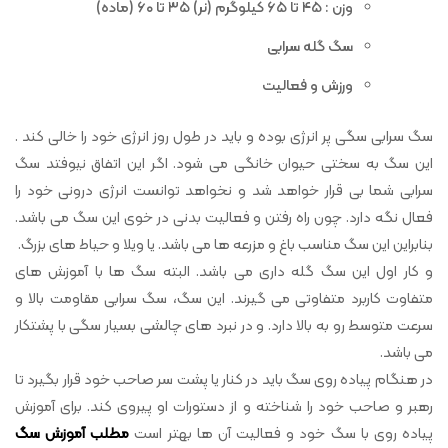
وزن : ۴۵ تا ۶۵ کیلوگرم (نر) ۳۵ تا ۶۰ (ماده)
سگ گله سرابی
ورزش و فعالیت
سگ سرابی سگی پر انرژی بوده و باید در طول روز انرژی خود را خالی کند .
این سگ به سختی حیوان خانگی می شود. اگر این اتفاق نیوفتد سگ
سرابی شما بی قرار خواهد شد و نخواهد توانست انرژی درونی خود را
فعال نگه دارد. چون راه رفتن و فعالیت بدنی در خوی این سگ می باشد.
بنابراین این سگ مناسب باغ و مزرعه ها می باشد. یا ویلا و حیاط های بزرگ.
و کار اول این سگ گله داری می باشد. البته سگ ها با آموزش های
متفاوت کاربرد متفاوتی می گیرند. این سگ، سگ سرابی مقاومت بالا و
سرعت متوسط رو به بالا دارد. و در نبرد های چالشی بسیار سگی با پشتکار
می باشد.
در هنگام پیاده روی سگ باید در کنار یا پشت سر صاحب خود قرار بگیرد تا
رهبر و صاحب خود را شناخته و از دستورات او پیروی کند. برای آموزش
پیاده روی با سگ خود و فعالیت آن ها بهتر است
مطلب آموزش سگ