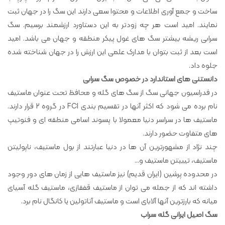
ساخت و جمع آوری اطلاعات و محتوا سعی دارند این سگ را در جهان ثبت
نمایند. امید است هر چه زودتر به این دستاورد ارزشمند برسیم. سگ
سرابی ریشه بیشتر سگ های غول پیکر منطقه و جهان می باشد. امید
است بعد از ثبت بتوان با مدارک علمی این ارزش را در جهان شناخته شده
جلوه داد.
دانستنی های استاندارد در خصوص سگ سرابی
در فدراسیون جهانی سگ از سگ های گله و محافظ تحت عنوان ماستیف
نام برده می شود که اکثر آنها در تقسیم بندی FCI در گروه 2 قرار دارند.
ماستیف ها در سراسر دنیا معمولا با پسوند اسامی منطقه ای و فنوتیپ
های متفاوت حضور دارند.
چند نژاد از مشهورترین آن ها در دنیا عبارتند از بول ماستیف، ناپولیتن
ماستیف، تیبیتن ماستیف و…
در محدوده پرشین (ایران قدیم) نیز ماستیف هایی از زمان های دور وجود
داشته اند که از جمله می توان از ماستیف قفقازی، ماستیف گله آسیای
میانه که بارزترین آنها آلابای است و ماستیف آناتولین یا کانگال نام برد.
سگ اصیل ایرانی گله سراب