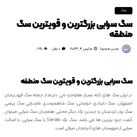
سگ
سگ سرابی بزرگترین و قویترین سگ
منطقه
مدیر محتوا
مارس 4, 2023
0 نظر
1.2k
سگ سرابی بزرگترین و قویترین سگ منطقه
در ایران سگ های گله بسیار مقاوم و نابی داریم از جمله سگ قهدریجان
اصفهان، سگ تایبادی خراسانی، سگ شاهسوندی مازندرانی سگ ریشی
سگ پژدر کردستان و چندین نژاد دیگر محلی. همچنان سگ سرابی میتوان
گفت جزو برترین ها می باشد. سگ نژاد Sarabi یا سگ سرابی، با اصالت
سرابی از شهرستان های آذربایجان شرقی است.