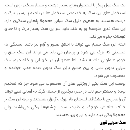
یک سگ غول پیکر با استخوان‌های بسیار درشت و بسیار سنگین وزن است.
استخوان‌های این سگ به خصوص استخوان‌ها در ناحیه پا بسیار بزرگ و
درشت هستند به همین دلیل سگ سرابی معمولا پاهایی سنگین دارد.
این سگ قدی متوسط رو به بلند دارد. سر این سگ بسیار بزرگ و تا حدی
ترسناک جلوه می‌کند.
البته این سگ بسیار می تواند با اخلاق صبور و آرام نیز باشد. بستگی به
محیطی که بزرگ می شود و پرورش می یابد می تواند این سگ خلق و
خوی متفاوتی داشته باشد. اما همچنان در نگهبانی و گله داری سگ
سرابی بدون ترس و بین عشق بازان سگ بدون دنده عقب خوانده و
محسوب می شود.
پوست این سگ یکی از ویژگی های آن محسوب می شود چرا که ضخیم
بوده و بیشتر حیوانات در حین درگیری از جمله گرگ به آسانی نمی تواند
آن را مجروح یا بشکافد. لب‌های بالا بزرگ و آویزان هستند و پوزه این سگ بر
خلاف جثه‌اش کوچک و ظریف است. چشم‌ها رنگی می‌باشند ولی
معمولا رنگی تیره دارند و ریز و زیبا هستند.
سگ سرابی قوی