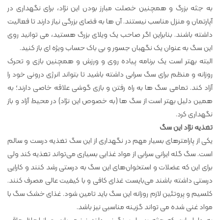
به جثه بزرگ و همچنین خصلت مبارز بودن این نژاد، برای نگهداری در
آپارتمان و منزل مناسب نیستند. آن ها به فضای بزرگی نیاز دارند تا فعالیت
داشته باشند. بنابراین اگر صاحب یک ویلای بزرگ هستید، می توانید روی
این سگ به عنوان یک نگهبان جسور و بی باک حساب ویژه ای باز کنید.
البته بهتر است یک برنامه پیاده روی و ورزش و همچنین بازی و تحرک
روزانه و منظم برای سگ سرابی داشته باشید تا بتواند انرژی درونی خود را
آزاد کند. تمامی سگ ها به راه رفتن و بازی گوشی علاقه خاصی دارند؛ به
همین دلیل بهتر است از سگ ها (به خصوص این نژاد) در محیط آزاد و باز
نگهداری کرد.
تغذیه نژاد این سگ
یکی از پارامترهای بسیار مهم در نگهداری از این سگ تغذیه درست و سالم
است. سگ گله ایرانی سرابی از مواد غذایی بسیاری می‌تواند تغذیه کند ولی
برای این که عضلات و استخوان‌های این سگ به درستی رشد کنند و کارایی
درستی داشته باشند می‌بایست غذای کافی و با کیفیت عالی مصرف کنند.
کلسیم و پروتئین لازم روزانه این سگ باید تامین شود. غذای خشک سگ با
مواد غنی شده می تواند گزینه مناسبی نیز باشد.