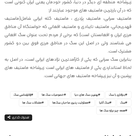
زیرشاخه منطقه ای دیگر در دنیا، کشور خودمان یعنی ایران کنونی است
که در آن بارزترین ماستیف های موجود عبارتند از:
ماستیف سرابی، ماستیف پژدری ، ماستیف گله ایرانی شامل(ماستیف
قهدریجانی، ماستیف تایبادی و ماستیف افغانی که خواستگاه آن مناطق
مرزی ایران و افغانستان است) که برخی از مردم تحت عنوان سگ افغانی
می شناسند ولی در اصل این سگ در مناطق مرزی فوق بین دو کشور
مشترک است.
بنابراین سگ سرابی که یکی از کارآمدترین نژادهای ایرانی است، در اصل به
لحاظ استانداردی یکی از ماستیف های ایرانی است زیرشاخه ماستیف های
پرشین و آن نیز زیرشاخه ماستیف های جهانی است.
بدرفتاری با سگ
بهترین سگ های دنیا
خصوصیات سگ ها
رفتارشناسی سگ
سگ
سگ آکتیا
مسئولیت پذیری صاحبان سگ‌ها
مشکلات سگ ها
همه چیز درباره سگ ها
اشتراک گذاری