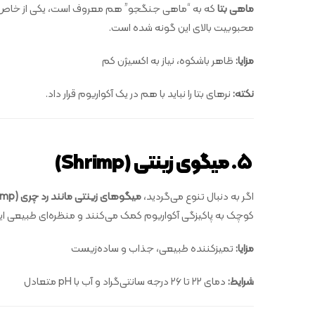
ماهی بتا
که به “ماهی جنگجو” هم معروف است، یکی از خاص‌ترین
محبوبیت بالای این گونه شده است.
مزایا:
ظاهر باشکوه، نیاز به اکسیژن کم
نکته:
نرهای بتا را نباید با هم در یک آکواریوم قرار داد.
۵. میگوی زینتی (Shrimp)
اگر به دنبال تنوع می‌گردید،
میگوهای زینتی مانند رد چری (Red Cherry Shrimp)
کوچک به پاکیزگی آکواریوم کمک می‌کنند و منظره‌ای طبیعی ایج
مزایا:
تمیزکننده طبیعی، جذاب و ساده‌زیست
شرایط:
دمای ۲۲ تا ۲۶ درجه سانتی‌گراد و آب با pH متعادل