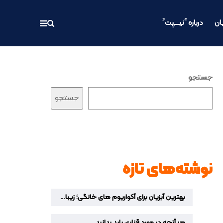
ان
درباره “نیـــپت”
جستجو
جستجو
نوشته‌های تازه
بهترین آبزیان برای آکواریوم‌ های خانگی؛ زیباترین ماهیان زینتی برای دکوراسیون منزل
هر آنچه در مورد قناری باید بدانید…