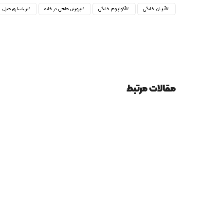
آبزیان خانگی
آکواریوم خانگی
پرورش ماهی در خانه
زیباسازی منزل
مقالات مرتبط