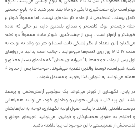
کبوترها معمولاً در سن ۵ تا ۷ ماهگی به بلوغ جنسی می‌رسند، اگرچه
بهتر است برای جفت‌گیری تا یکی دو ماه بعد صبر کنید تا به بلوغ جسمی
کامل برسند . تشخیص نر از ماده کار ساده‌ای نیست، اما معمولاً کبوتر نر
جثه درشت‌تر، نوک کلفت‌تر و صدای بلندتری دارد، در حالی که ماده
ظریف‌تر و آرام‌تر است . پس از جفت‌گیری، کبوتر ماده معمولاً دو تخم
می‌گذارد (این تعداد از نظر ژنتیکی ثابت است) و هر دو والد به نوبت به
مدت ۱۷ تا ۱۸ روز روی تخم‌ها می‌خوابند . جالب است بدانید در روزهای
اول پس از تولد، جوجه‌ها با “شیرابه چینه‌دان” که ماده‌ای بسیار مغذی و
شبیه شیر است، توسط والدین تغذیه می‌شوند . جوجه‌ها پس از حدود ۴
هفته می‌توانند به تنهایی غذا بخورند و مستقل شوند .
در پایان، نگهداری از کبوتر می‌تواند یک سرگرمی آرامش‌بخش و پرمعنا
باشد. این پرندگان با زیبایی، هوش و وفاداری خود، می‌توانند همراهانی
دوست‌داشتنی باشند. با رعایت اصول اولیه نگهداری، توجه به نیازهایشان
و احترام به حقوق همسایگان و قوانین، می‌توانید تجربه‌ای موفق و
لذت‌بخش از همزیستی با این موجودات زیبا داشته باشید.