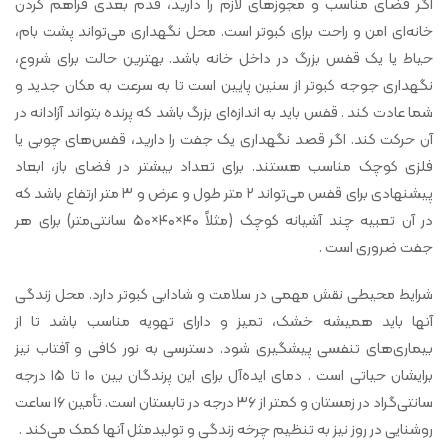
اگر فضای مناسب و مجوزهای لازم را دارید، قدم بعدی فراهم کردن
خانه‌ای امن و راحت برای کبوتر است. محل نگهداری می‌تواند پشت بام،
حیاط یا یک قفس بزرگ در داخل خانه باشد. بهترین حالت برای شروع،
نگهداری جوجه کبوتر از سنین پایین است تا به سرعت به مکان جدید و
شما عادت کند . قفس باید به اندازه‌ای بزرگ باشد که پرنده بتواند آزادانه در
آن حرکت کند. اگر قصد نگهداری یک جفت را دارید، قفس‌های چوبی یا
فلزی کوچک مناسب هستند. برای تعداد بیشتر در فضای باز، ابعاد
پیشنهادی برای قفس می‌تواند ۲ متر طول و عرض و ۳ متر ارتفاع باشد که
در آن تعبیه چند آشیانه کوچک (مثلاً ۴۰×۴۰×۵۰ سانتی‌متر) برای هر
جفت ضروری است .
شرایط محیطی نقش مهمی در سلامت و شادابی کبوتر دارد. محل زندگی
آنها باید همیشه خشک، تمیز و دارای تهویه مناسب باشد تا از
بیماری‌های تنفسی پیشگیری شود. دسترسی به نور کافی و آفتاب نیز
برایشان حیاتی است . دمای ایده‌آل برای این پرندگان بین ۱۰ تا ۱۵ درجه
سانتی‌گراد در زمستان و کمتر از ۳۶ درجه در تابستان است. تأمین ۱۶ ساعت
روشنایی در روز نیز به تنظیم چرخه زندگی و تولیدمثل آنها کمک می‌کند .