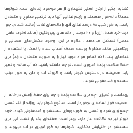
تغذیه، یکی از ارکان اصلی نگهداری از هر موجود زنده‌ای است. کبوترها
عمدتاً دانه‌خوار هستند و رژیم غذایی آنها باید ترکیبی متنوع و متعادل
باشد. به طور کلی، ۸۰ درصد غذای آنها را دانه‌های غلات (مانند گندم، جو،
ذرت خرد شده، ارزن) و ۲۰ درصد را دانه‌های پرپروتئین (مانند نخود، ماش،
عدس) تشکیل می‌دهد . علاوه بر این، وجود مکمل‌های معدنی و
ویتامینی مانند مخلوط پوست صدف آسیاب شده با نمک، یا استفاده از
غذاهای پلتی (که تمام مواد مورد نیاز را به صورت متعادل دارند) برای
حفظ سلامت پرنده ضروری است . توجه داشته باشید که آب سالم و تمیز
باید همیشه در دسترس کبوتر باشد و ظروف آب و دان به طور مرتب
شسته و ضدعفونی شوند .
بهداشت و تمیزی، چه برای سلامت پرنده و چه برای حفظ آرامش در خانه، از
اهمیت فوق‌العاده‌ای برخوردار است. مدفوع کبوتر باید روزانه از کف قفس
جمع‌آوری شود و قفس به طور دوره‌ای شستشو و ضدعفونی گردد. خود
کبوتر نیز به نظافت نیاز دارد. بهتر است هفته‌ای یک بار تشت آبی برای
شستشو در اختیارش بگذارید. کبوترها به طور غریزی در آب می‌روند و