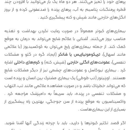
پرهای خود را تمیز می‌کنند. هر دو ماه یک بار می‌توانید با افزودن چند
قطره پرمنگنات پتاسیم به آب، پرهای پرنده را ضدعفونی کرده و از بروز
انگل‌های خارجی مانند شپش و کنه پیشگیری کنید .
بیماری‌های کبوتر معمولاً در صورت رعایت نکردن بهداشت و تغذیه
مناسب بروز می‌کنند. آشنایی با علائم شایع می‌تواند به درمان به موقع
کمک کند. از جمله بیماری‌های رایج می‌توان به کوکسیدیوز (با علائمی
مانند اسهال)،
تریکومونیازیس یا شانکر
(ایجاد گره در گلو و مشکلات
تنفسی)،
عفونت‌های انگلی خارجی
(شپش، کنه) و
کرم‌های داخلی
اشاره
کرد . بیماری نیوکاسل و عفونت‌های چشمی نیز از دیگر مشکلات شایع
هستند . اورنیتوز (تب طوطی) یک بیماری مشترک بین انسان و پرنده است
که می‌تواند خطرناک باشد و در صورت مشاهده علائمی مانند تب، التهاب
و مشکلات تنفسی در پرنده، باید سریعاً به دامپزشک مراجعه کرد .
واکسیناسیون به موقع پرنده از سن جوجگی، بهترین راه پیشگیری از
بسیاری از این بیماری‌هاست .
اگر قصد تکثیر کبوترها را دارید، باید با چرخه زندگی آنها آشنا شوید.