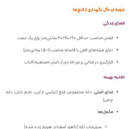
شرایط ایده‌آل نگهداری از فنچ‌ها
فضای زندگی
قفس مناسب: حداقل ۶۰×۴۰×۴۰ سانتی‌متر برای یک جفت
دارای میله‌های افقی با فاصله مناسب (۱-۱.۵ سانتی‌متر)
قرارگیری در مکانی پر نور اما دور از تابش مستقیم آفتاب
تغذیه بهینه
غذای اصلی
: دانه مخصوص فنچ (ترکیبی از ارزن، تخم کتان، دانه
چمن)
مکمل‌ها
:
سبزیجات تازه (کاهو، اسفناج، هویج رنده شده)