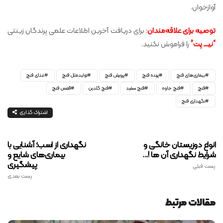
آوازخوان.
توصیه برای علاقه‌مندان
:
برای دریافت آخرین اطلاعات علمی پرندگان زینتی
“نیـــ پت”
را فراموش نکنید.
بیماری‌های فنچ
پرنده فنچ
پرورش فنچ
تولیدمثل فنچ
غذای فنچ
فنچ
فنچ جاوه
فنچ سفید
فنچ گلدین
قفس فنچ
نگهداری فنچ
اشتراک گذاری
انواع دوزیستان خانگی و
نگهداری از اسب؛ آشنایی با
شرایط نگهداری آن ها !...
بیماری‌های شایع و
پیشگیری
پست قبلی
پست بعدی
مقالات مرتبط