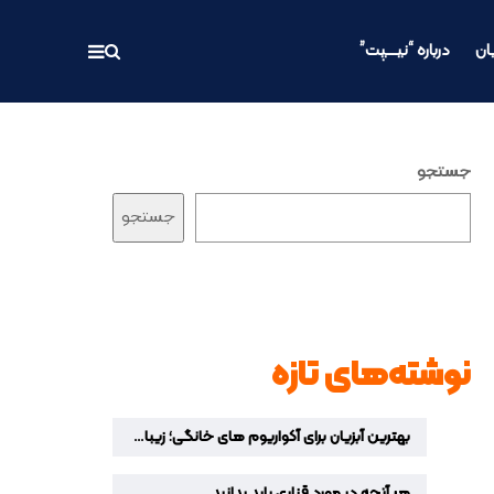
ان
درباره “نیـــپت”
جستجو
جستجو
نوشته‌های تازه
بهترین آبزیان برای آکواریوم‌ های خانگی؛ زیباترین ماهیان زینتی برای دکوراسیون منزل
هر آنچه در مورد قناری باید بدانید…