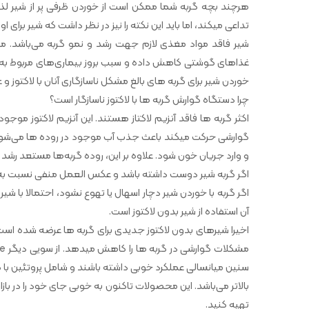
هرچند بچه گربه شما ممکن است از خوردن ظرفی پر از شیر لذت
تداعی میکند، اما باید این نکته را نیز در نظر داشت که شیر برای
شیر فاقد مواد مغذی لازم جهت رشد و نمو گربه می‌باشد. مصر
غذاهای گوشتی کاهش داده و سبب بروز بیماری‌های مربوط به کم
خوردن شیر برای گربه های بالغ مشکل ناسازگاری آنان با لاکتوز و
چرا دستگاه گوارش گربه ها با لاکتوز ناسازگار است؟
اکثر گربه ها فاقد آنزیم لاکتاز هستند. این آنزیم لاکتوز م
گوارشی حرکت میکند باعث جذب آب موجود در روده ها می‌شود. به 
و وارد جریان خون شود. علاوه بر این، روده گربه‌ها مستعد رش
اگر گربه شیر دوست داشته باشد و عکس العمل منفی نسبت به آ
اگر گربه با خوردن شیر دچار اسهال یا تهوع نشود، احتمالا با شی
آن استفاده از شیر بدون لاکتوز است.
سنین میانسالی عملکرد خوبی داشته باشند و شامل پروتئین با 
بالاتر می‌باشد. این محصولات تاکنون به خوبی جای خود را در بازار
تهیه کنید.