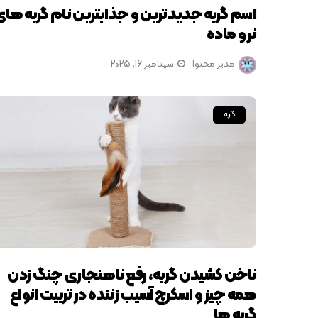
اسم گربه جدیدترین و جذابترین نام گربه های
نر و ماده
مدیر محتوا
سپتامبر 16, 2025
گربه
ناخن کشیدن گربه، رفع ناهنجاری چنگ زدن
همه چیز و اسکرچ آسیب زننده در تربیت انواع
گربه ها