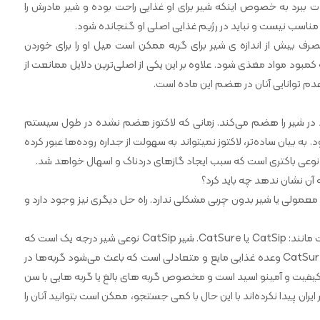
 ببرد به خصوص اینکه شیر برای او غذایی راحت بوده و شیر مادرش را
 او مناسب نیست و نباید در رژیم غذایی اصلی او گنجانده شود.
ف بیش از اندازه ی شیر برای گربه ممکن است میل او را برای خوردن
بود مواد مغذی شود. علاوه بر این یکی از اصلی‌ترین دلایل ممانعت از
 عدم توانایی آنان در هضم این ماده است.
وجود در شیر را هضم می‌کند. زمانی که لاکتوز هضم نشده در طول سیستم
بیان ساده‌تر، لاکتوز نمیتواند به سهولت از جداره روده‌ها عبور کرده
د نوعی باکتری است که سبب ایجاد گازهای دردناک و اسهال خواهد شد.
ن نشان ندهد چه باید کرد؟
ر معمولی یا شیر بدون چربی مشکلی ندارد. راه حل دیگری نیز وجود دارد و
اخیرا شیرهای بدون لاکتوز جدیدی برای گربه ها عرضه شده است مانند: CatSip یا CatSure. شیر CatSip نوعی شیر درجه یک است که
مشکلات گوارشی در گربه ها را کاهش میدهد. از سویی دیگر CatSure وعده غذایی مایع و متعادلی است که باعث می‌شود گربه‌ها در
کیفیت و آمینو اسید است و مخصوص گربه های بالغ یا گربه هایی با سن
 ایران پیدا نکرده‌اند با این حال با کمی جستجو، ممکن است بتوانید آنان را