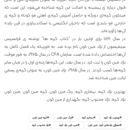
قبول درباره ی پیشینه و اصالت این گربه شناخته می‌شود این است که
مینکون گربه‌ای دورگه و حاصل آمیزش گربه‌ی اهلی مو کوتاه و گربه ی
خارجی مو بلندی است که تاجران انگلیسی یا اسکاندیناوی در قرن یازده
آن‌ها را آورده‌اند.
در سال 1861 برای اولین بار در “کتاب گربه ها” نوشته ی فرانسیس
سیمپسون از نژاد مین کون نام برده شد. به طوریکه یک فصل کامل به
آن‌ها اختصاص داده شده است. سازمان CFA در سال 1975، به طور موقت
نژاد مین کون را ثبت کرد. در سال بعد، این گربه‌ها رتبه‌ی اول را در میان سایر
گربه‌ها کسب کردند. در سال 1985، نژاد مین کون، به عنوان گربه‌ی رسمی
ایالت مین شناخته شد.
بهترین نژاد گربه, بیماری گربه, رنگ مین کون, گربه مین کون ,مین کون
نژاد گربه, نژاد محبوب گربه, نگهداری از مین کون
بهترین نژاد گربه
بیماری گربه
رنگ مین کون
گربه مین کون
معرفی نژادهای گربه: مین کون
مین کون نژاد گربه
نژاد محبوب گربه