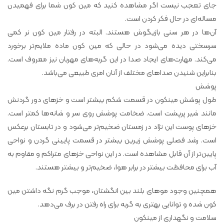
جای تعجب نیست اگر مشاهده کنید که مین کون شما برای فهمیدن
مساله‌ای در حال فکر کردن است.
آن‌ها در هر سنی بازیگوش هستند. البته در رفتار مین کون نر کمی
سرسختی دیده می‌شود در حالی که مین کون ماده ملایم‌تر برخورد
می‌کند. مهارت‌های ایجاد صدا در این گربه‌های مهربان نیز معروف است.
بنابراین شنیدن صداهای مختلف از آنان امری طبیعی می‌باشد.
پوشش
طول پوشش مینکون در قسمت شکم بیشتر است و خزهای دور گردنش
مانند شیر پرپشت است. ضخامت پوشش روی سر و شانه‌ها کمتر است.
خزهای پوست این نژاد در زمستان ضخیم‌تر می‌شود و در تابستان برعکس
است. رشد فصلی پوشش زیرین بیشتر در قسمت پایینی گردن و نواحی
پایین‌تر از آن قابل مشاهده است. در این نواحی خزهای متراکم و مقاوم به
آب برای محافظت بیشتر در برابر هوا، ضخیم‌تر و بیشتر هستند.
همچنین وجود موهای بلند بین انگشتان، موجب گرم نگه داشتن مین
کون شده و توانایی بهتری به گربه برای راه رفتن در برف می‌دهد.
سلامت و نگهداری از مینکون