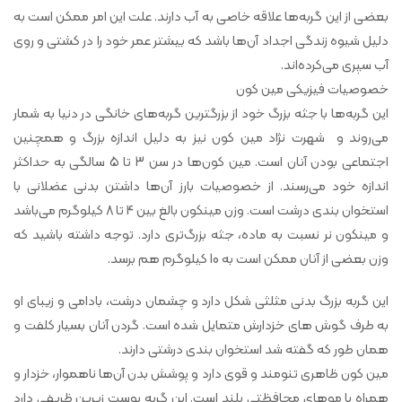
بعضی از این گربه‌ها علاقه خاصی به آب دارند. علت این امر ممکن است به
دلیل شیوه زندگی اجداد آن‌ها باشد که بیشتر عمر خود را در کشتی و روی
آب سپری می‌کرده‌اند.
خصوصیات فیزیکی مین کون
این گربه‌ها با جثه بزرگ خود از بزرگترین گربه‌های خانگی در دنیا به شمار
می‌روند و شهرت نژاد مین کون نیز به دلیل اندازه بزرگ و همچنین
اجتماعی بودن آنان است. مین کون‌ها در سن 3 تا 5 سالگی به حداکثر
اندازه خود می‌رسند. از خصوصیات بارز آن‌ها داشتن بدنی عضلانی با
استخوان بندی درشت است. وزن مینکون بالغ بین 4 تا 8 کیلوگرم می‌باشد
و مینکون نر نسبت به ماده، جثه بزرگ‌تری دارد. توجه داشته باشید که
وزن بعضی از آنان ممکن است به 10 کیلوگرم هم برسد.
این گربه بزرگ بدنی مثلثی شکل دارد و چشمان درشت، بادامی و زیبای او
به طرف گوش های خزدارش متمایل شده است. گردن آنان بسیار کلفت و
همان طور که گفته شد استخوان بندی درشتی دارند.
مین کون ظاهری تنومند و قوی دارد و پوشش بدن آن‌ها ناهموار، خزدار و
همراه با موهای محافظتی بلند است. این گربه پوست زیرین ظریفی دارد