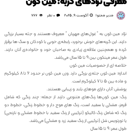
معرفی نژادهای گربه: مین کون
مدیر محتوا
آگوست 9, 2025
0 نظر
766
نژاد مین کون به ” غول‌های مهربان ” معروف هستند و جثه بسیار بزرگی
دارند. این گربه‌های خوش برخورد، رابطه‌ی خوبی با کودکان و سگ ها برقرار
کرده و همچنین علاقه‌ی زیادی به صاحبان خود و خانواده‌ی آنان دارند.
طول عمر مینکون بین 9 تا 15 سال می‌باشد.
خلاصه ای از خصوصیات مین کون
اندازه: مین کون جثه‌ی بزرگی دارد. وزن مین کون نر حدود 6 تا 8 کیلوگرم
و ماده بین 5 تا 7 کیلوگرم است.
پوشش: آنان دارای موهای بلند و زیبایی هستند.
رنگ: مین کون‌ها رنگ‌های متنوعی دارند از جمله: چند رنگی که شامل
قرمز، مشکی یا سفید است، رنگ های موج دار و خطوط رنگی، خطوط دو
رنگ که شامل رنگ کالیکو (ترکیبی از رنگ سفید با خطوط مشکی و نارنجی)
یا تورتویس شل (ترکیبی از رنگ سفید زرد و مشکی) می‌باشد.
طول عمر: 9 تا 15 سال