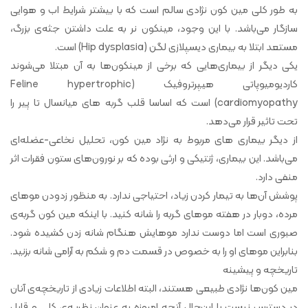
به طور کلی مین کون نژادی سالم است که با بیشتر شرایط اب و هوایی
سازگار می‌باشد. با این وجود، مینکون نر به علت داشتن جثه‌ی بزرگ،
مستعد ابتلا به بیماری دیسپلازی لگن (Hip dysplasia) است.
یکی دیگر از بیماری‌هایی که برخی از مینکون‌ها به آن مبتلا می‌شوند
کاردیومیوپاتی هیپرتروفیک (Feline hypertrophic
cardiomyopathy) است که اساسا قلب گربه های میانسال تا پیر را
تحت تاثیر قرار می‌دهد.
از دیگر بیماری های مربوط به نژاد مین کون، تحلیل نخاعی-عضله‌ای
می‌باشد. این بیماری، ژنتیکی و ارثی بوده که بر نورون‌های ستون فقرات اثر
منفی دارد.
پوشش آن‌ها به تیمار کردن زیاد، احتیاجی ندارد. به منظور زدودن موهای
مرده، دوبار در هفته موهای گربه را شانه کنید. با اینکه مین کون گربه‌ی
صبوری است اما دوست ندارد موهایش هنگام شانه زدن کشیده شود.
بنابراین موهای او را به خصوص در قسمت دم و شکم به آرامی شانه بزنید.
تاریخچه و پیشینه
مین کون‌ها نژادی طبیعی هستند، البته اطلاعات زیادی از تاریخچه‌ی آنان
در دسترس نیست با این‌حال آنچه امروزه به عنوان نظریه‌ی کلی و قابل