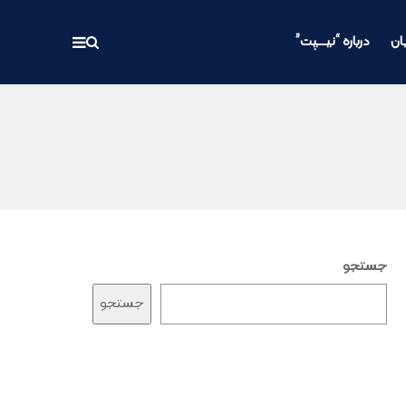
ان
درباره “نیـــپت”
جستجو
جستجو