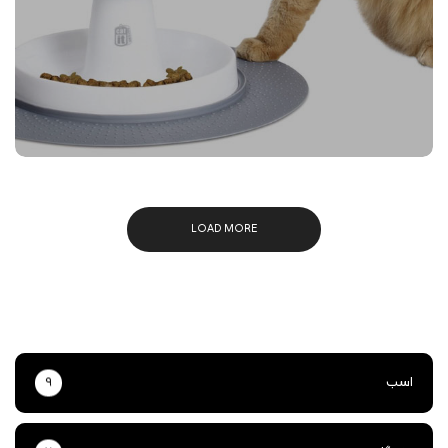
LOAD MORE
اسب
9